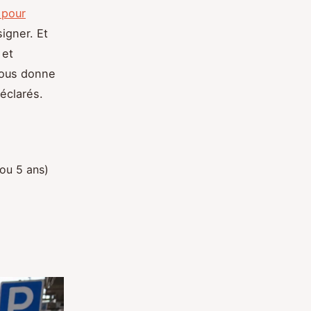
 pour
signer. Et
 et
 vous donne
éclarés.
ou 5 ans)