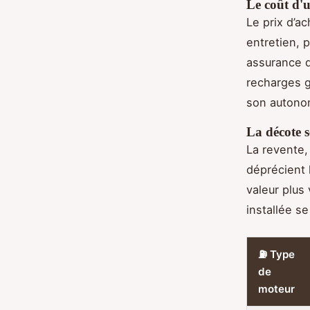
Le coût d'u
Le prix d’ac
entretien, 
assurance q
recharges g
son autonom
La décote s
La revente,
déprécient
valeur plus
installée s
⛽ Type
de
moteur