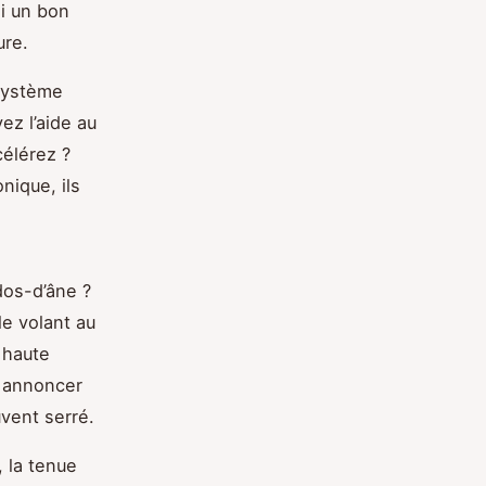
i un bon
ure.
 système
ez l’aide au
célérez ?
nique, ils
dos-d’âne ?
e volant au
 haute
t annoncer
uvent serré.
, la tenue