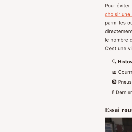
Pour éviter
choisir une
parmi les o
directement
le nombre d
C’est une vi
🔍
Histo
📅 Courr
🛞 Pneus
🚦 Dernie
Essai rout