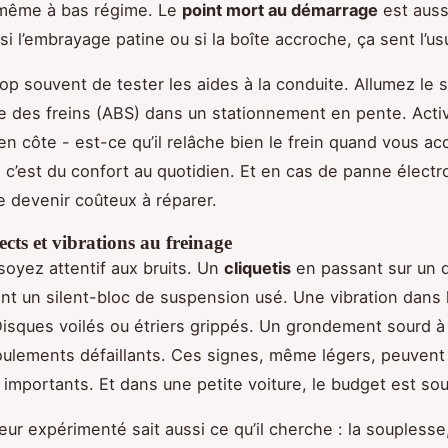
même à bas régime. Le
point mort au démarrage
est auss
 si l’embrayage patine ou si la boîte accroche, ça sent l’us
rop souvent de tester les aides à la conduite. Allumez le
e des freins (ABS) dans un stationnement en pente. Activ
n côte - est-ce qu’il relâche bien le frein quand vous ac
, c’est du confort au quotidien. Et en cas de panne électro
e devenir coûteux à réparer.
ects et vibrations au freinage
 soyez attentif aux bruits. Un
cliquetis
en passant sur un 
t un silent-bloc de suspension usé. Une vibration dans l
Disques voilés ou étriers grippés. Un grondement sourd à
oulements défaillants. Ces signes, même légers, peuven
 importants. Et dans une petite voiture, le budget est so
ur expérimenté sait aussi ce qu’il cherche : la souplesse