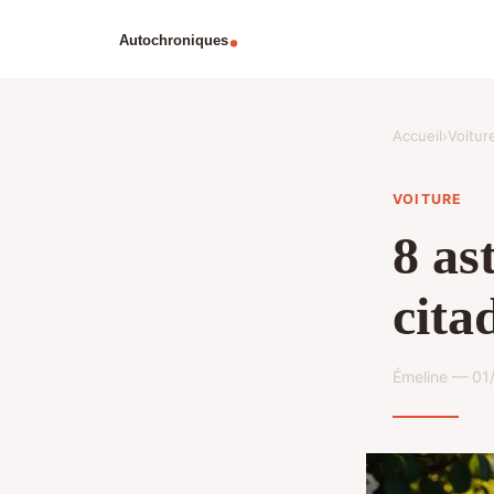
Accueil
›
Voitur
VOITURE
8 as
cita
Émeline — 01