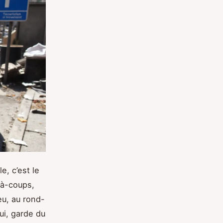
e, c’est le
 à-coups,
eu, au rond-
ui, garde du