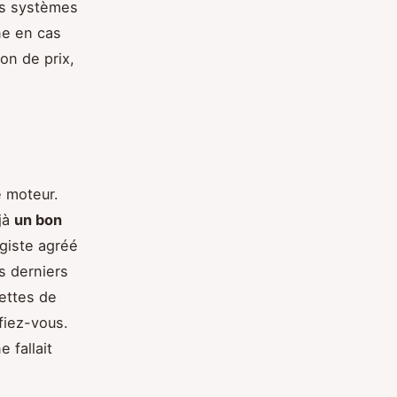
es systèmes
ne en cas
on de prix,
e moteur.
jà
un bon
agiste agréé
s derniers
uettes de
fiez-vous.
 fallait