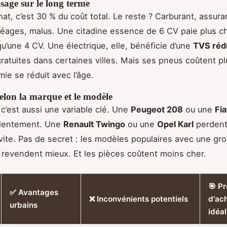
sage sur le long terme
hat, c’est 30 % du coût total. Le reste ? Carburant, assura
péages, malus. Une citadine essence de 6 CV paie plus c
u’une 4 CV. Une électrique, elle, bénéficie d’une
TVS réd
ratuites dans certaines villes. Mais ses pneus coûtent pl
ie se réduit avec l’âge.
elon la marque et le modèle
 c’est aussi une variable clé. Une
Peugeot 208
ou une
Fi
 lentement. Une
Renault Twingo
ou une
Opel Karl
perdent
 vite. Pas de secret : les modèles populaires avec une gr
e revendent mieux. Et les pièces coûtent moins cher.
🎯 Pr
✅ Avantages
❌ Inconvénients potentiels
d'ac
urbains
idéal