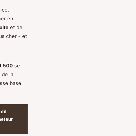
nce,
her en
uite
et de
us cher - et
at 500
se
 de la
osse base
ofil
heteur