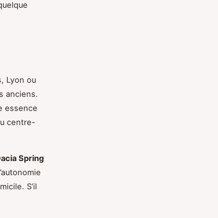
 quelque
s, Lyon ou
es anciens.
le essence
au centre-
acia Spring
l’autonomie
cile. S’il