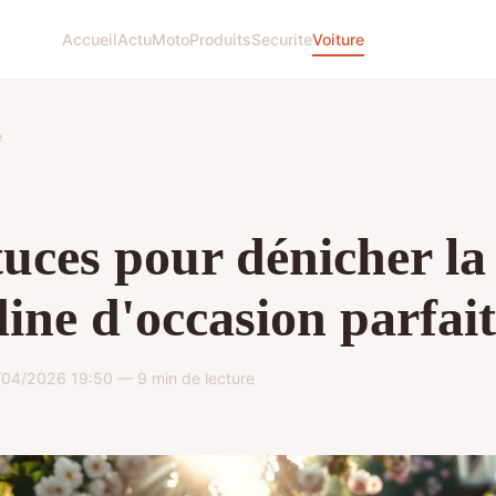
Accueil
Actu
Moto
Produits
Securite
Voiture
e
tuces pour dénicher la
dine d'occasion parfai
/04/2026 19:50 — 9 min de lecture