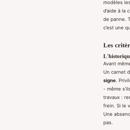
modèles les
d’aide à la
de panne. T
c’est une q
Les critè
L'historiqu
Avant même 
Un carnet d
signe
. Priv
- même s’il
travaux : r
frein. Si l
Une absence
pas.