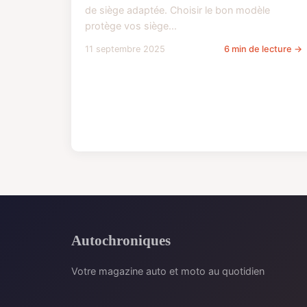
de siège adaptée. Choisir le bon modèle
protège vos siège...
11 septembre 2025
6 min de lecture →
Autochroniques
Votre magazine auto et moto au quotidien