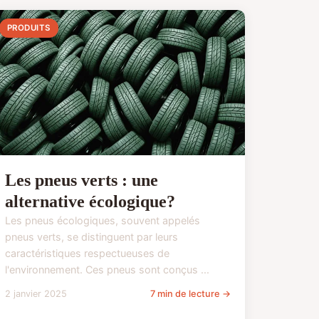
PRODUITS
Les pneus verts : une
alternative écologique?
Les pneus écologiques, souvent appelés
pneus verts, se distinguent par leurs
caractéristiques respectueuses de
l'environnement. Ces pneus sont conçus ...
2 janvier 2025
7 min de lecture →