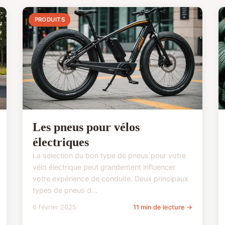
PRODUITS
Les pneus pour vélos
électriques
La sélection du bon type de pneus pour votre
vélo électrique peut grandement influencer
votre expérience de conduite. Deux principaux
types de pneus d...
6 février 2025
11 min de lecture →