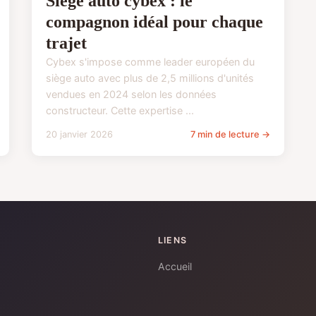
Siège auto cybex : le
compagnon idéal pour chaque
trajet
Cybex s'impose comme leader européen du
siège auto avec plus de 2,5 millions d'unités
vendues en 2024 selon les données
constructeur. Cette expertise ...
20 janvier 2026
7 min de lecture →
LIENS
Accueil