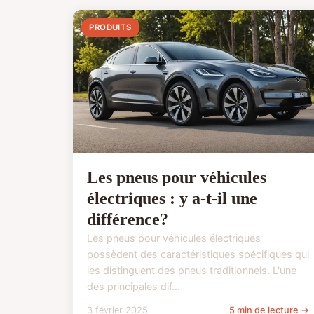
PRODUITS
Les pneus pour véhicules
électriques : y a-t-il une
différence?
Les pneus pour véhicules électriques
possèdent des caractéristiques spécifiques qui
les distinguent des pneus traditionnels. L'une
des principales dif...
3 février 2025
5 min de lecture →