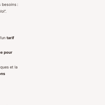
s besoins :
ol”.
d’un
tarif
ce pour
ques et la
ons