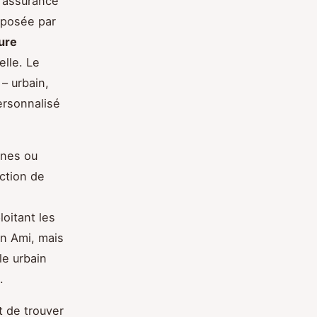
l’assurance
imposée par
ture
elle. Le
 – urbain,
ersonnalisé
unes ou
ction de
s
oitant les
ën Ami, mais
le urbain
.
 de trouver