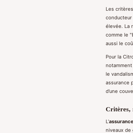
Les critère
conducteur 
élevée. La 
comme le "B
aussi le coû
Pour la Citr
notamment ce
le vandalis
assurance po
d’une couve
Critères,
L’
assurance
niveaux de 