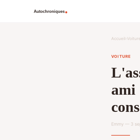
Accueil
›
Voitur
VOITURE
L'as
ami 
cons
Emmy — 3 sep