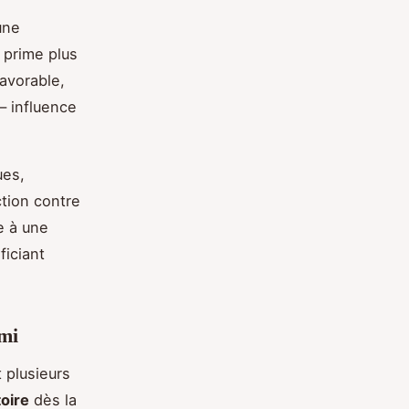
une
 prime plus
avorable,
— influence
ues,
ction contre
e à une
ficiant
Ami
 plusieurs
toire
dès la