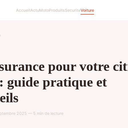
Accueil
Actu
Moto
Produits
Securite
Voiture
e
surance pour votre ci
: guide pratique et
eils
tembre 2025 — 5 min de lecture