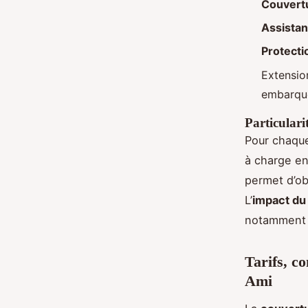
Couvertu
Assista
Protecti
Extensio
embarqu
Particulari
Pour chaque
à charge en
permet d’ob
L’
impact du 
notamment s
Tarifs, c
Ami