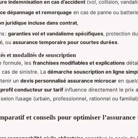
re indemnisation en cas d’accident
(vol, collision, vandal
nce dépannage et remorquage
en cas de panne ou batterie
on juridique incluse dans contrat
,
ns :
garanties vol et vandalisme spécifiques
, protection d
é, ou
assurance temporaire pour courtes durées
.
tés et modalités de souscription
 formule, les
franchises modifiables et explications
détai
 cas de sinistre. La
démarche souscription en ligne simpl
tenir un
devis personnalisé assurance microcar
en quelq
profil conducteur sur tarif
influence directement le prix a
elon l’usage (urbain, professionnel, rationnel ou familial)
omparatif et conseils pour optimiser l’assurance