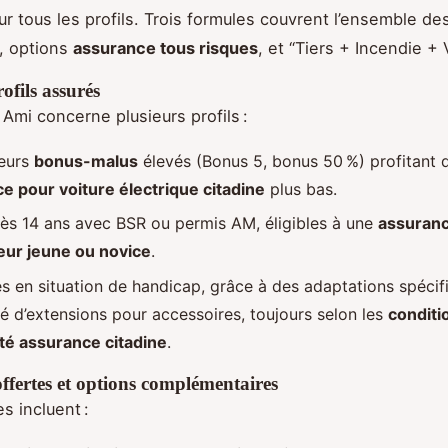
ur tous les profils. Trois formules couvrent l’ensemble de
e, options
assurance tous risques
, et “Tiers + Incendie + V
ofils assurés
 Ami concerne plusieurs profils :
eurs
bonus-malus
élevés (Bonus 5, bonus 50 %) profitant 
e pour voiture électrique citadine
plus bas.
ès 14 ans avec BSR ou permis AM, éligibles à une
assuran
ur jeune ou novice
.
s en situation de handicap, grâce à des adaptations spécifi
té d’extensions pour accessoires, toujours selon les
conditi
lité assurance citadine
.
ffertes et options complémentaires
s incluent :