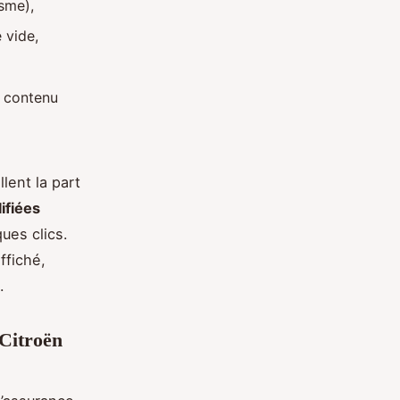
isme),
 vide,
u contenu
llent la part
ifiées
ues clics.
ffiché,
.
 Citroën