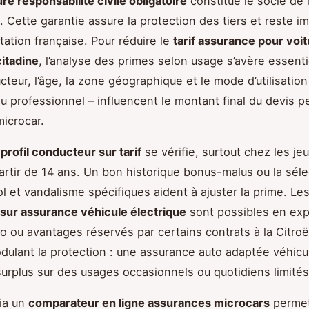
re responsabilité civile obligatoire
constitue le socle de 
. Cette garantie assure la protection des tiers et reste 
tation française. Pour réduire le
tarif assurance pour voi
citadine
, l’analyse des primes selon usage s’avère essenti
cteur, l’âge, la zone géographique et le mode d’utilisation
ou professionnel – influencent le montant final du devis p
icrocar.
profil conducteur sur tarif
se vérifie, surtout chez les je
artir de 14 ans. Un bon historique bonus-malus ou la séle
ol et vandalisme spécifiques aident à ajuster la prime. Le
sur assurance véhicule électrique
sont possibles en expl
o ou avantages réservés par certains contrats à la Citro
dulant la protection : une assurance auto adaptée véhicu
surplus sur des usages occasionnels ou quotidiens limités
ia un
comparateur en ligne assurances microcars
permet