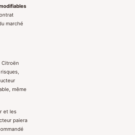
modifiables
ontrat
 du marché
e Citroën
risques,
ducteur
nsable, même
r et les
cteur paiera
recommandé