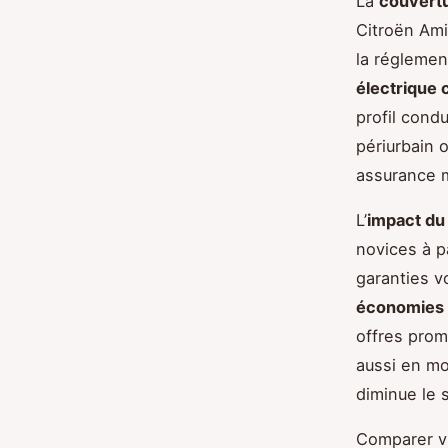
La
couvertu
Citroën Ami
la réglemen
électrique 
profil condu
périurbain 
assurance m
L’
impact du 
novices à p
garanties v
économies 
offres prom
aussi en mo
diminue le 
Comparer v