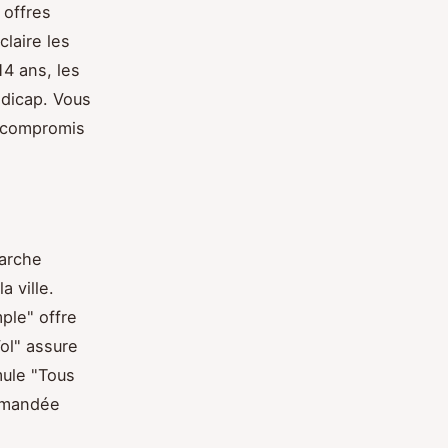
 offres
laire les
14 ans, les
ndicap. Vous
s compromis
arche
a ville.
mple" offre
Vol" assure
mule "Tous
mmandée