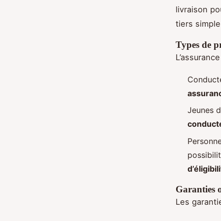
livraison po
tiers simpl
Types de pr
L’assurance
Conduct
assuranc
Jeunes d
conducte
Personne
possibili
d’éligibi
Garanties o
Les garantie