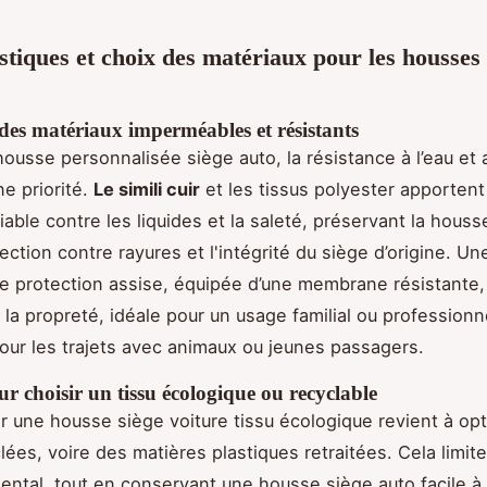
stiques et choix des matériaux pour les housses 
des matériaux imperméables et résistants
housse personnalisée siège auto, la résistance à l’eau et
ne priorité.
Le simili cuir
et les tissus polyester apportent
iable contre les liquides et la saleté, préservant la houss
tection contre rayures et l'intégrité du siège d’origine. U
 protection assise, équipée d’une membrane résistante,
 la propreté, idéale pour un usage familial ou professionn
our les trajets avec animaux ou jeunes passagers.
ur choisir un tissu écologique ou recyclable
r une housse siège voiture tissu écologique revient à op
lées, voire des matières plastiques retraitées. Cela limite
ntal, tout en conservant une housse siège auto facile à 