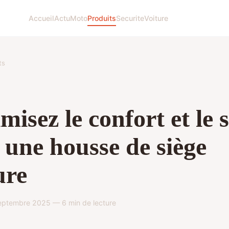
Accueil
Actu
Moto
Produits
Securite
Voiture
ts
misez le confort et le s
 une housse de siège
ure
ptembre 2025 — 6 min de lecture