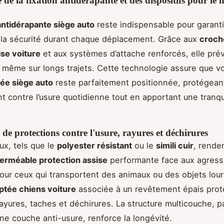
de la fixation antidérapante et des dispositifs pour le 
ntidérapante siège auto
reste indispensable pour garanti
 la sécurité durant chaque déplacement. Grâce aux
croche
se voiture
et aux systèmes d’attache renforcés, elle prév
 même sur longs trajets. Cette technologie assure que v
ée siège auto
reste parfaitement positionnée, protégean
t contre l’usure quotidienne tout en apportant une tranqui
 de protections contre l'usure, rayures et déchirures
ux, tels que le
polyester résistant
ou le
simili cuir
, rende
erméable protection assise
performante face aux agress
our ceux qui transportent des animaux ou des objets lour
ptée chiens voiture
associée à un revêtement épais protè
rayures, taches et déchirures. La structure multicouche, p
ne couche anti-usure, renforce la longévité.