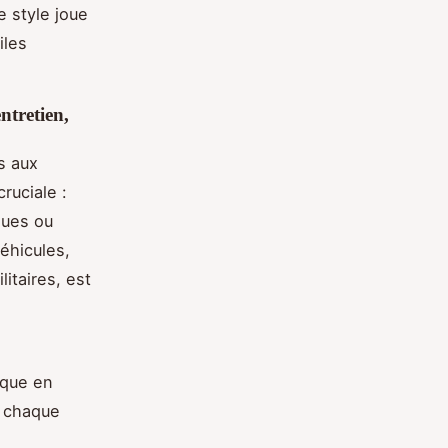
e style joue
iles
ntretien,
ts aux
ruciale :
ques ou
éhicules,
itaires, est
ique en
r chaque