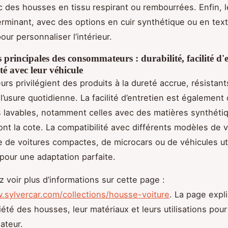
ec des housses en tissu respirant ou rembourrées. Enfin, l
erminant, avec des options en cuir synthétique ou en text
ur personnaliser l’intérieur.
s principales des consommateurs : durabilité, facilité d'e
té avec leur véhicule
eurs privilégient des produits à la dureté accrue, résistan
l’usure quotidienne. La facilité d’entretien est également c
 lavables, notamment celles avec des matières synthéti
ont la cote. La compatibilité avec différents modèles de v
se de voitures compactes, de microcars ou de véhicules util
 pour une adaptation parfaite.
 voir plus d’informations sur cette page :
.sylvercar.com/collections/housse-voiture
. La page expl
riété des housses, leur matériaux et leurs utilisations pou
sateur.