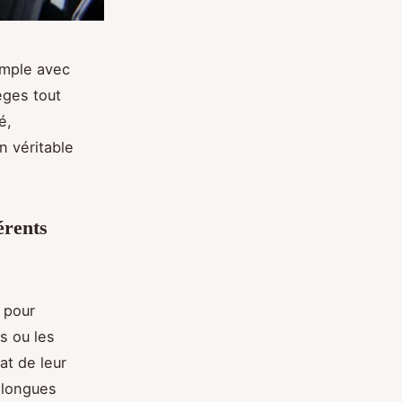
simple avec
èges tout
é,
 véritable
érents
 pour
es ou les
at de leur
 longues