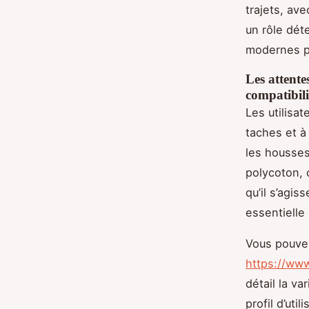
trajets, av
un rôle dét
modernes po
Les attente
compatibili
Les utilisat
taches et à 
les housses
polycoton, 
qu’il s’agis
essentielle
Vous pouvez
https://www
détail la va
profil d’utili