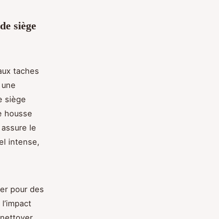
de siège
 aux taches
 une
e siège
ne housse
 assure le
el intense,
ter pour des
 l’impact
nettoyer.