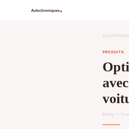
Accueil
›
Produi
PRODUITS
Opti
avec
voit
Emmy — 11 se