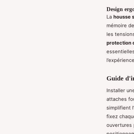
Design ergo
La
housse s
mémoire de 
les tension
protection 
essentielle
l’expérience
Guide d'in
Installer u
attaches fo
simplifient 
fixez chaqu
ouvertures 
positionneme