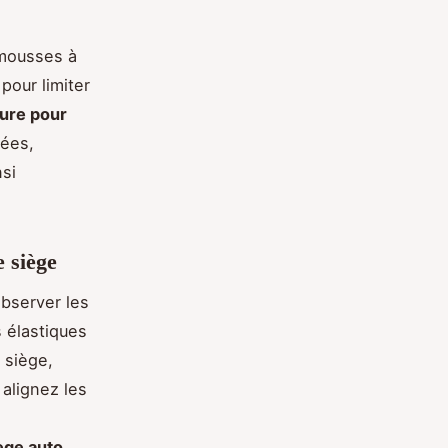
mousses à
pour limiter
ture pour
rées,
nsi
e siège
server les
s élastiques
 siège,
 alignez les
ège auto