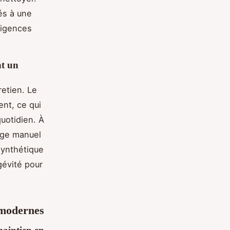
és à une
xigences
nt un
retien. Le
nt, ce qui
uotidien. À
age manuel
synthétique
gévité pour
s modernes