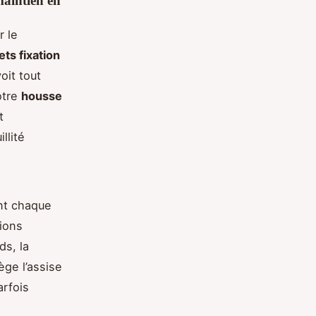
maintien en
r le
ts fixation
oit tout
otre
housse
t
llité
nt chaque
ions
ds, la
ge l’assise
arfois