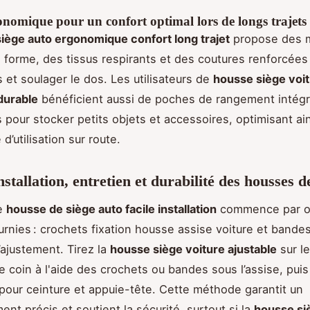
nomique pour un confort optimal lors de longs trajets
iège auto ergonomique confort long trajet
propose des 
forme, des tissus respirants et des coutures renforcées 
s et soulager le dos. Les utilisateurs de
housse siège voi
durable
bénéficient aussi de poches de rangement intég
s pour stocker petits objets et accessoires, optimisant ai
 d’utilisation sur route.
stallation, entretien et durabilité des housses d
ne
housse de siège auto facile installation
commence par ob
urnies : crochets fixation housse assise voiture et bande
l’ajustement. Tirez la
housse siège voiture ajustable
sur le
e coin à l'aide des crochets ou bandes sous l’assise, puis
pour ceinture et appuie-tête. Cette méthode garantit un
nt précis et soutient la sécurité, surtout si la
housse si